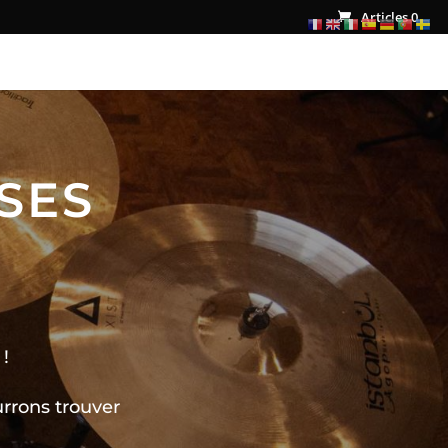
Articles 0
SES
!
rrons trouver