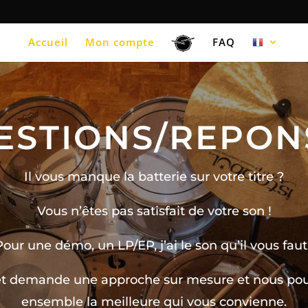
Accueil
Mon compte
FAQ
ESTIONS/REPON
Il vous manque la batterie sur votre titre ?
Vous n’êtes pas satisfait de votre son !
Pour une démo, un LP/EP, j’ai le son qu’il vous faut 
t demande une approche sur mesure et nous pou
ensemble la meilleure qui vous convienne.